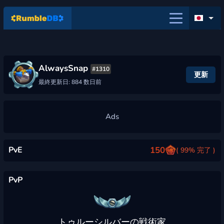
AlwaysSnap
#1310
更新
最終更新日: 884 数日前
PvE
150
( 99% 完了 )
PvP
トゥルーシルバーの戦術家