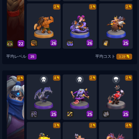
2
3
2
26
26
25
22
平均レベル
平均コスト
25
3.29
4
2
2
4
25
25
25
3
2
4