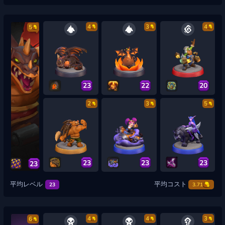
4
3
4
5
23
22
20
2
3
5
23
23
23
23
平均レベル
平均コスト
23
3.71
4
4
3
6