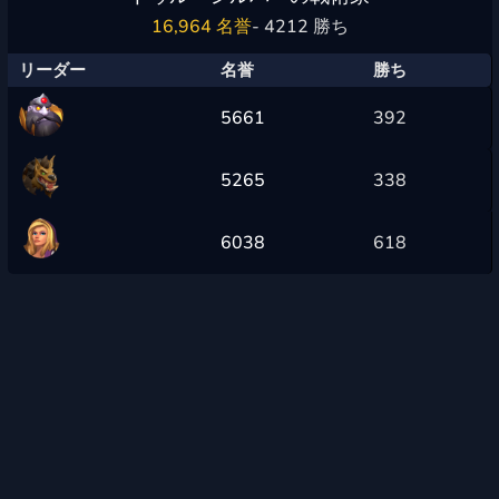
16,964 名誉
- 4212 勝ち
リーダー
名誉
勝ち
5661
392
5265
338
6038
618