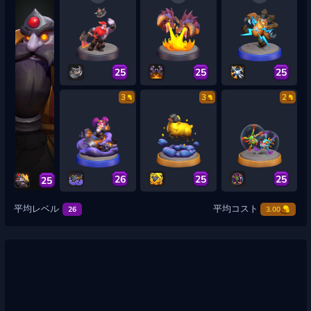
25
25
25
3
3
2
26
25
25
25
平均レベル
平均コスト
26
3.00