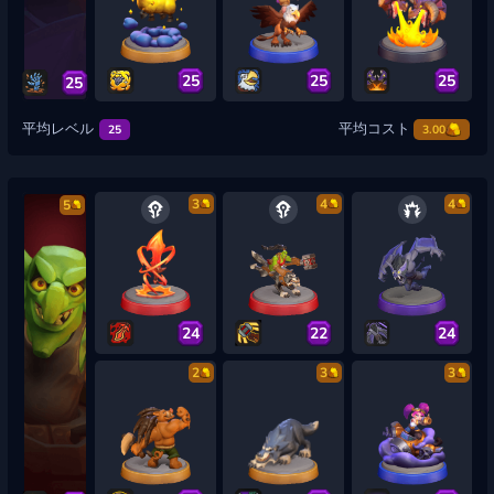
25
25
25
25
平均レベル
平均コスト
25
3.00
3
4
4
5
24
22
24
2
3
3