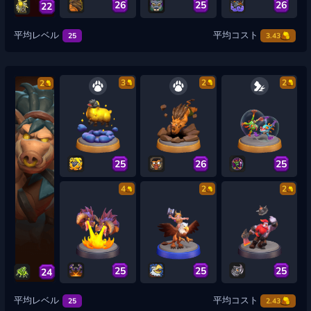
26
25
26
22
平均レベル
平均コスト
25
3.43
3
2
2
2
25
26
25
4
2
2
25
25
25
24
平均レベル
平均コスト
25
2.43