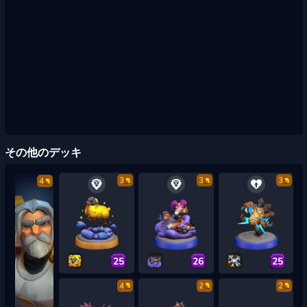
その他のデッキ
3
3
3
4
25
26
25
4
2
2