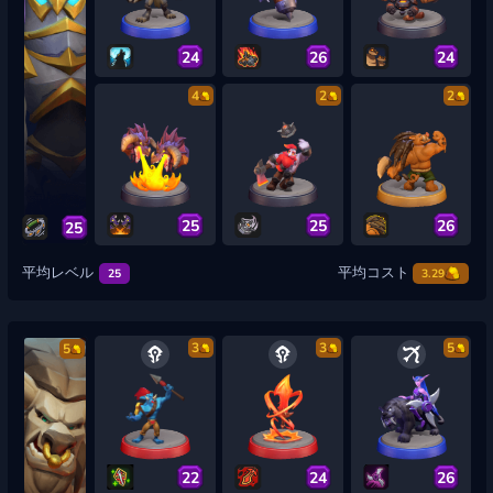
24
26
24
4
2
2
25
25
26
25
平均レベル
平均コスト
25
3.29
3
3
5
5
22
24
26