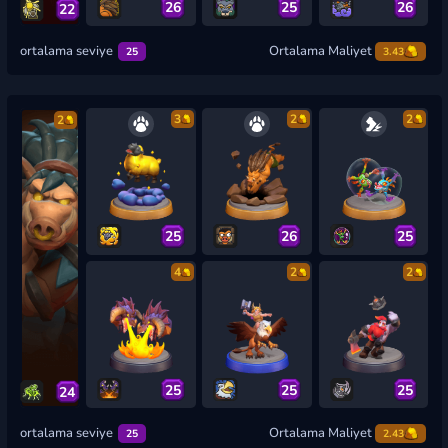
26
25
26
22
ortalama seviye
Ortalama Maliyet
25
3.43
3
2
2
2
25
26
25
4
2
2
25
25
25
24
ortalama seviye
Ortalama Maliyet
25
2.43