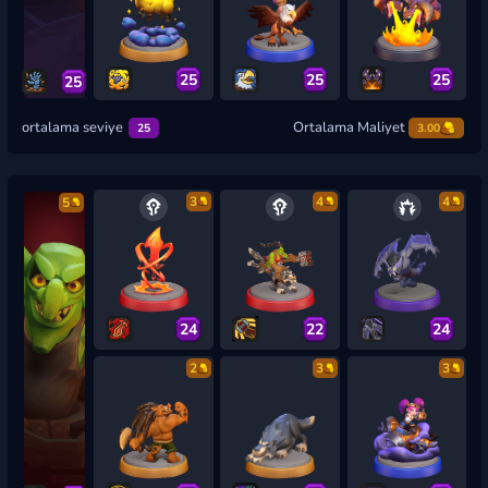
25
25
25
25
ortalama seviye
Ortalama Maliyet
25
3.00
3
4
4
5
24
22
24
2
3
3