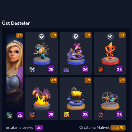
Üst Desteler
3
3
3
3
25
26
25
4
3
2
25
25
25
25
ortalama seviye
Ortalama Maliyet
26
3.00