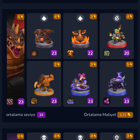
4
3
4
5
23
22
20
2
3
5
23
23
23
23
ortalama seviye
Ortalama Maliyet
23
3.71
4
4
3
6