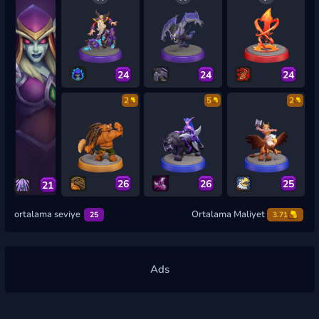
24
24
24
2
5
2
26
26
25
21
ortalama seviye
Ortalama Maliyet
25
3.71