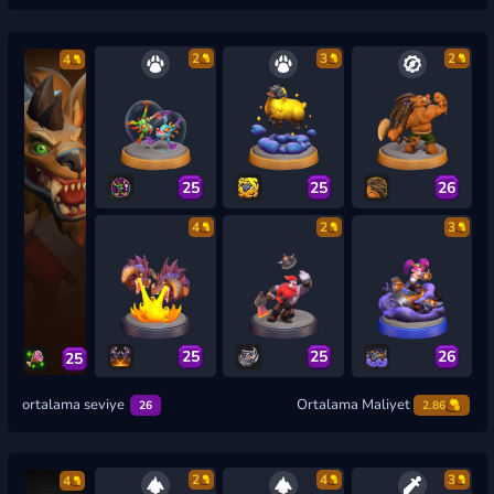
2
3
2
4
25
25
26
4
2
3
25
25
26
25
ortalama seviye
Ortalama Maliyet
26
2.86
2
4
3
4