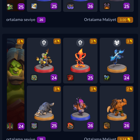
25
26
25
25
ortalama seviye
Ortalama Maliyet
26
3.00
4
3
3
4
24
25
24
3
3
2
25
26
26
24
ortalama seviye
Ortalama Maliyet
25
3.14