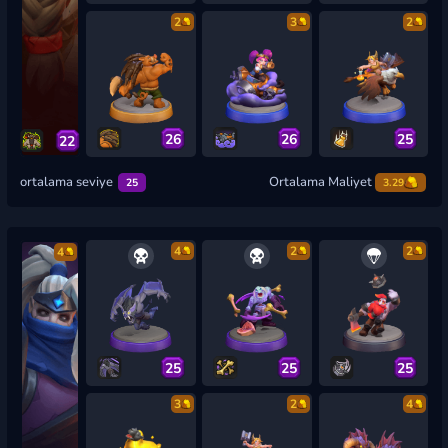
2
3
2
26
26
25
22
ortalama seviye
Ortalama Maliyet
25
3.29
4
2
2
4
25
25
25
3
2
4