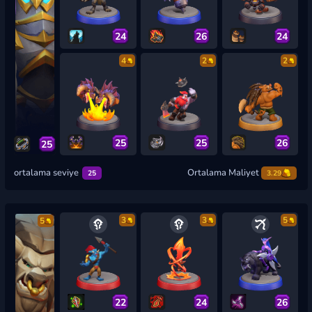
24
26
24
4
2
2
25
25
26
25
ortalama seviye
Ortalama Maliyet
25
3.29
3
3
5
5
22
24
26