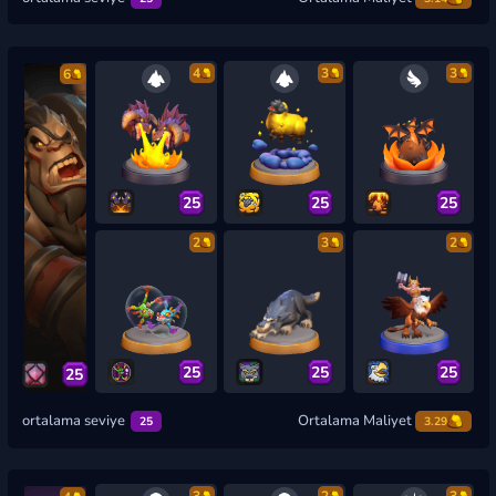
4
3
3
6
25
25
25
2
3
2
25
25
25
25
ortalama seviye
Ortalama Maliyet
25
3.29