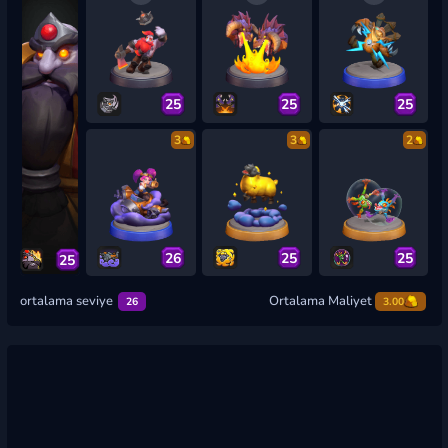
25
25
25
3
3
2
26
25
25
25
ortalama seviye
Ortalama Maliyet
26
3.00