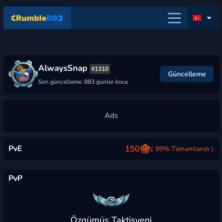
AlwaysSnap
#1310
Güncelleme
Son güncelleme: 883 günler önce
PvE
150
( 99% Tamamlandı )
PvP
Özgümüş Taktisyeni