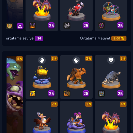
25
25
25
25
ortalama seviye
Ortalama Maliyet
26
3.00
3
2
3
4
25
26
25
2
3
4