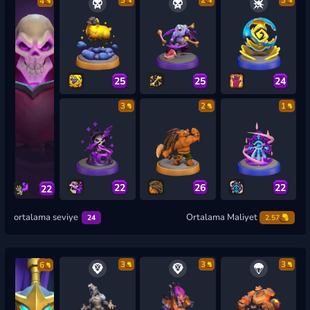
3
2
3
4
25
25
24
3
2
1
22
26
22
22
ortalama seviye
Ortalama Maliyet
24
2.57
3
3
3
6