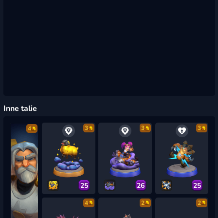
Inne talie
3
3
3
4
25
26
25
4
2
2