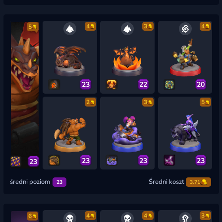
4
3
4
5
23
22
20
2
3
5
23
23
23
23
średni poziom
Średni koszt
23
3.71
4
4
3
6