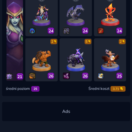
24
24
24
2
5
2
26
26
25
21
średni poziom
Średni koszt
25
3.71