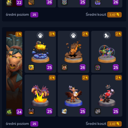
26
25
26
22
średni poziom
Średni koszt
25
3.43
3
2
2
2
25
26
25
4
2
2
25
25
25
24
średni poziom
Średni koszt
25
2.43