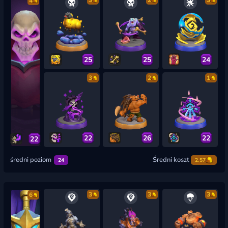
3
2
3
4
25
25
24
3
2
1
22
26
22
22
średni poziom
Średni koszt
24
2.57
3
3
3
6