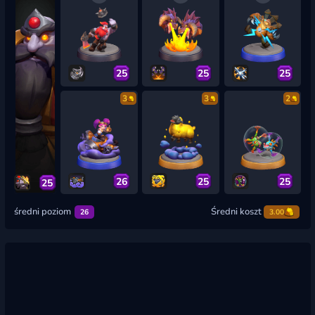
25
25
25
3
3
2
26
25
25
25
średni poziom
Średni koszt
26
3.00