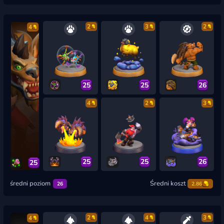
2
3
2
4
25
25
26
4
2
3
25
25
26
25
średni poziom
Średni koszt
26
2.86
2
4
3
4