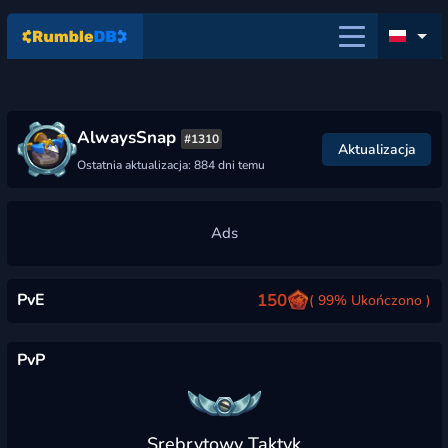
AlwaysSnap
#1310
Aktualizacja
Ostatnia aktualizacja: 884 dni temu
PvE
150
( 99% Ukończono )
PvP
Srebrytowy Taktyk