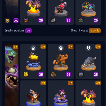
25
25
25
25
średni poziom
Średni koszt
26
3.00
3
2
3
4
25
26
25
2
3
4