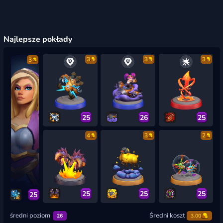
Najlepsze pokłady
3
3
3
3
25
26
25
4
3
2
25
25
25
25
średni poziom
Średni koszt
26
3.00