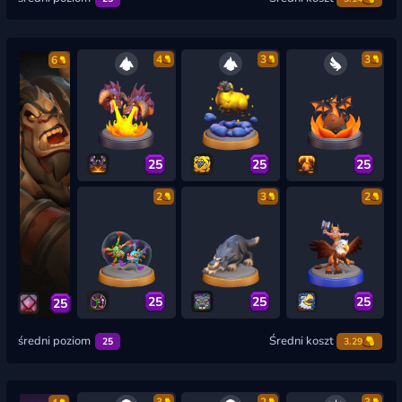
4
3
3
6
25
25
25
2
3
2
25
25
25
25
średni poziom
Średni koszt
25
3.29