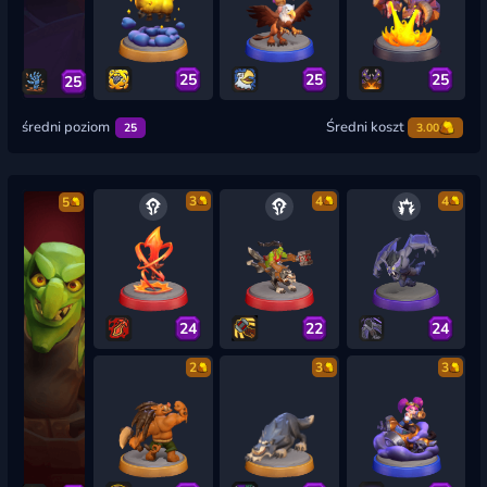
25
25
25
25
średni poziom
Średni koszt
25
3.00
3
4
4
5
24
22
24
2
3
3