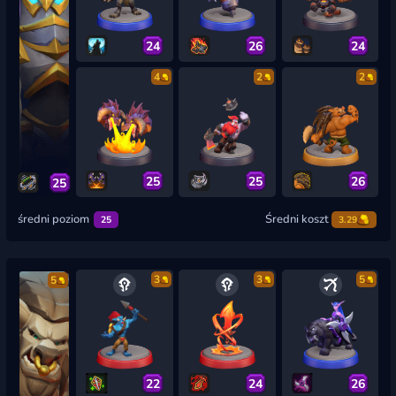
24
26
24
4
2
2
25
25
26
25
średni poziom
Średni koszt
25
3.29
3
3
5
5
22
24
26