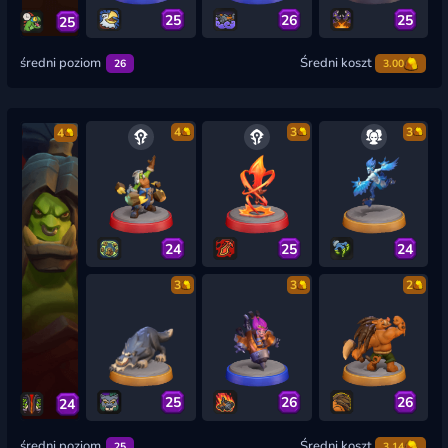
25
26
25
25
średni poziom
Średni koszt
26
3.00
4
3
3
4
24
25
24
3
3
2
25
26
26
24
średni poziom
Średni koszt
25
3.14